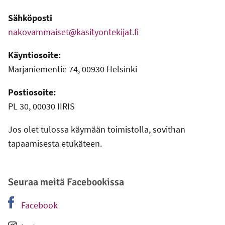
Sähköposti
nakovammaiset@kasityontekijat.fi
Käyntiosoite:
Marjaniementie 74, 00930 Helsinki
Postiosoite:
PL 30, 00030 IIRIS
Jos olet tulossa käymään toimistolla, sovithan
tapaamisesta etukäteen.
Seuraa meitä Facebookissa
Facebook
-
Ulkoinen linkki