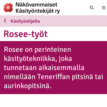
Nä
Käsityöohjeita
Rosee-työt
Rosee on perinteinen
käsityötekniikka, joka
tunnetaan aikaisemmalla
nimellään Teneriffan pitsinä tai
aurinkopitsinä.