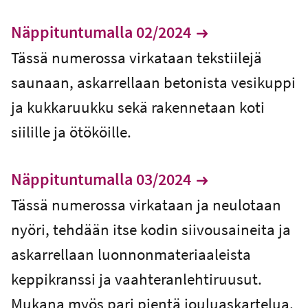
Näppituntumalla 02/2024
Tässä numerossa virkataan tekstiilejä
saunaan, askarrellaan betonista vesikuppi
ja kukkaruukku sekä rakennetaan koti
siilille ja ötököille.
Näppituntumalla 03/2024
Tässä numerossa virkataan ja neulotaan
nyöri, tehdään itse kodin siivousaineita ja
askarrellaan luonnonmateriaaleista
keppikranssi ja vaahteranlehtiruusut.
Mukana myös pari pientä jouluaskartelua.