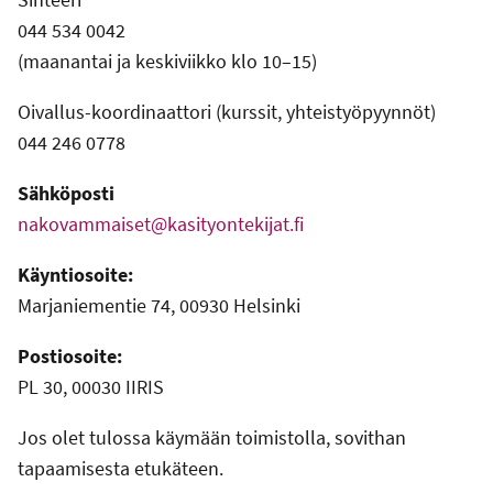
044 534 0042
(maanantai ja keskiviikko klo 10–15)
Oivallus-koordinaattori (kurssit, yhteistyöpyynnöt)
044 246 0778
Sähköposti
nakovammaiset@kasityontekijat.fi
Käyntiosoite:
Marjaniementie 74, 00930 Helsinki
Postiosoite:
PL 30, 00030 IIRIS
Jos olet tulossa käymään toimistolla, sovithan
tapaamisesta etukäteen.