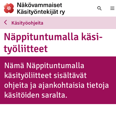
Nä
Käsityöohjeita
Näp­pi­tun­tu­mal­la kä­si­
työ­liit­teet
Nämä Näppituntumalla
käsityöliitteet sisältävät
ohjeita ja ajankohtaisia tietoja
käsitöiden saralta.