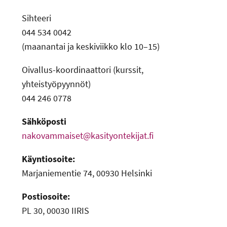
-
Sihteeri
044 534 0042
(maanantai ja keskiviikko klo 10–15)
Oivallus-koordinaattori (kurssit,
yhteistyöpyynnöt)
044 246 0778
Sähköposti
nakovammaiset@kasityontekijat.fi
Käyntiosoite:
Marjaniementie 74, 00930 Helsinki
Postiosoite:
PL 30, 00030 IIRIS