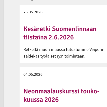
25.05.2026
Kesäretki Suomenlinnaan
tiistaina 2.6.2026
Retkellä muun muassa tutustumme Viaporin
Taidekäsityöläiset ry:n toimintaan.
04.05.2026
Neon­maa­laus­kurs­si tou­ko­
kuus­sa 2026