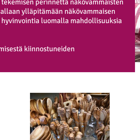
llä tekemisen perinnettä näkövammaisten
nnallaan ylläpitämään näkövammaisen
 hyvinvointia luomalla mahdollisuuksia
emisestä kiinnostuneiden