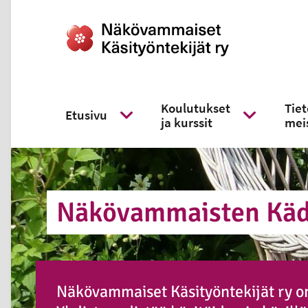
Koulutukset
Tie
Etusivu
ja kurssit
mei
Näytä alavalikko
Näytä alavali
Nä­kö­vam­mais­ten Kä­d
Näkövammaiset Käsityöntekijät ry o