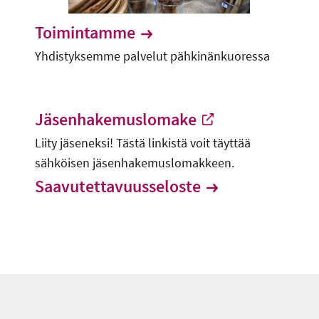
Toimintamme
Yhdistyksemme palvelut pähkinänkuoressa
Jäsenhakemuslomake
Liity jäseneksi! Tästä linkistä voit täyttää
-
Ulkoinen linkki
sähköisen jäsenhakemuslomakkeen.
Saavutettavuusseloste