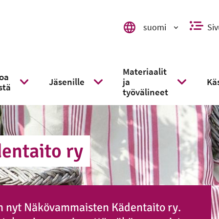
suomi
Siv
Valitse kieli, switch language,
Materiaalit
toa
Jäsenille
ja
Käs
stä
kko
Näytä alavalikko
Näytä alavalikko
Näytä alaval
työvälineet
en­tai­to ry
n nyt Näkövammaisten Kädentaito ry.