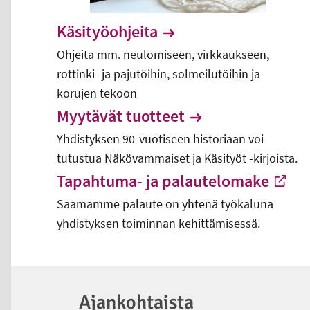
Käsityöohjeita
Ohjeita mm. neulomiseen, virkkaukseen,
rottinki- ja pajutöihin, solmeilutöihin ja
korujen tekoon
Myytävät tuotteet
Yhdistyksen 90-vuotiseen historiaan voi
tutustua Näkövammaiset ja Käsityöt -kirjoista.
Tapahtuma- ja palautelomake
Saamamme palaute on yhtenä työkaluna
-
Ulkoinen linkki
yhdistyksen toiminnan kehittämisessä.
Ajankohtaista