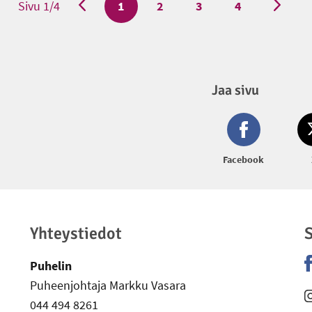
Sivu 1/4
Tämänhetkinen sivu
1
Sivu
2
Sivu
3
Sivu
4
Jaa sivu
Facebook
Yhteystiedot
S
Puhelin
Puheenjohtaja Markku Vasara
-
044 494 8261