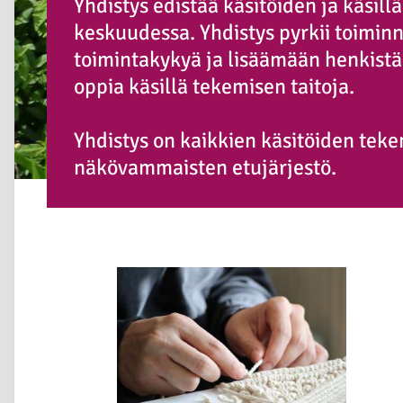
Yhdistys edistää käsitöiden ja käsi
keskuudessa. Yhdistys pyrkii toimi
toimintakykyä ja lisäämään henkistä
oppia käsillä tekemisen taitoja.
Yhdistys on kaikkien käsitöiden tek
näkövammaisten etujärjestö.