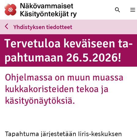
Nä
Yhdistyksen tiedotteet
Ter­ve­tu­loa keväiseen ta­
pah­tu­maan 26.5.2026!
Ohjelmassa on muun muassa
kukkakoristeiden tekoa ja
käsityönäytöksiä.
Tapahtuma järjestetään Iiris-keskuksen