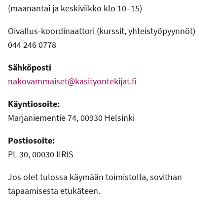
(maanantai ja keskiviikko klo 10–15)
Oivallus-koordinaattori (kurssit, yhteistyöpyynnöt)
044 246 0778
Sähköposti
nakovammaiset@kasityontekijat.fi
Käyntiosoite:
Marjaniementie 74, 00930 Helsinki
Postiosoite:
PL 30, 00030 IIRIS
Jos olet tulossa käymään toimistolla, sovithan
tapaamisesta etukäteen.