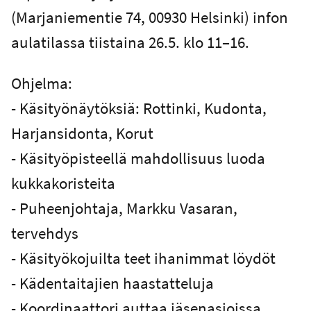
(Marjaniementie 74, 00930 Helsinki) infon
aulatilassa tiistaina 26.5. klo 11–16.
Ohjelma:
- Käsityönäytöksiä: Rottinki, Kudonta,
Harjansidonta, Korut
- Käsityöpisteellä mahdollisuus luoda
kukkakoristeita
- Puheenjohtaja, Markku Vasaran,
tervehdys
- Käsityökojuilta teet ihanimmat löydöt
- Kädentaitajien haastatteluja
- Koordinaattori auttaa jäsenasioissa