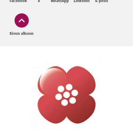
Facebook
X
WhatsApp
LinkedIn
S-posti
Sivun alkuun
Alatunniste