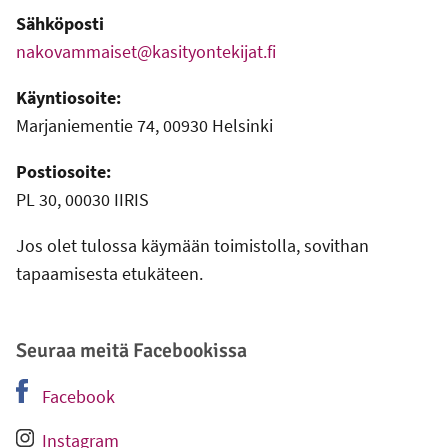
Sähköposti
nakovammaiset@kasityontekijat.fi
Käyntiosoite:
Marjaniementie 74, 00930 Helsinki
Postiosoite:
PL 30, 00030 IIRIS
Jos olet tulossa käymään toimistolla, sovithan
tapaamisesta etukäteen.
Seuraa meitä Facebookissa
Facebook
-
Ulkoinen linkki
Instagram