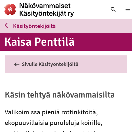
Nä
Käsityöntekijöitä
Kaisa Penttilä
Sivulle Käsityöntekijöitä
Käsin tehtyä näkövammaisilta
Valikoimissa pieniä rottinkitöitä,
ekopuuvillaisia puruleluja koirille,