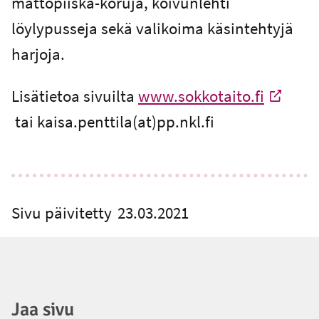
mattopiiska-koruja, koivunlehti
löylypusseja sekä valikoima käsintehtyjä
harjoja.
Lisätietoa sivuilta
www.sokkotaito.fi
-
tai kaisa.penttila(at)pp.nkl.fi
Ulkoinen linkki
Sivu päivitetty
23.03.2021
Jaa sivu