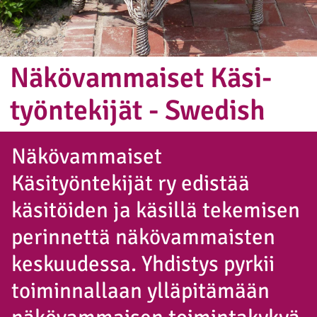
Näkö­vam­mai­set Kä­si­
työn­te­kijät - Swedish
Näkövammaiset
Käsityöntekijät ry edistää
käsitöiden ja käsillä tekemisen
perinnettä näkövammaisten
keskuudessa. Yhdistys pyrkii
toiminnallaan ylläpitämään